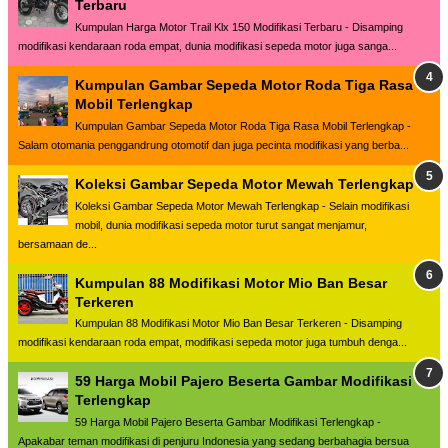
Terbaru
Kumpulan Harga Motor Trail Klx 150 Modifikasi Terbaru - Disamping
modifikasi kendaraan roda empat, dunia modifikasi sepeda motor juga sanga...
Kumpulan Gambar Sepeda Motor Roda Tiga Rasa
Mobil Terlengkap
Kumpulan Gambar Sepeda Motor Roda Tiga Rasa Mobil Terlengkap -
Salam otomania penggandrung otomotif dan juga pecinta modifikasi yang berba...
Koleksi Gambar Sepeda Motor Mewah Terlengkap
Koleksi Gambar Sepeda Motor Mewah Terlengkap - Selain modifikasi
mobil, dunia modifikasi sepeda motor turut sangat menjamur,
bersamaan de...
Kumpulan 88 Modifikasi Motor Mio Ban Besar
Terkeren
Kumpulan 88 Modifikasi Motor Mio Ban Besar Terkeren - Disamping
modifikasi kendaraan roda empat, modifikasi sepeda motor juga tumbuh denga...
59 Harga Mobil Pajero Beserta Gambar Modifikasi
Terlengkap
59 Harga Mobil Pajero Beserta Gambar Modifikasi Terlengkap -
Apakabar teman modifikasi di penjuru Indonesia yang sedang berbahagia bersua