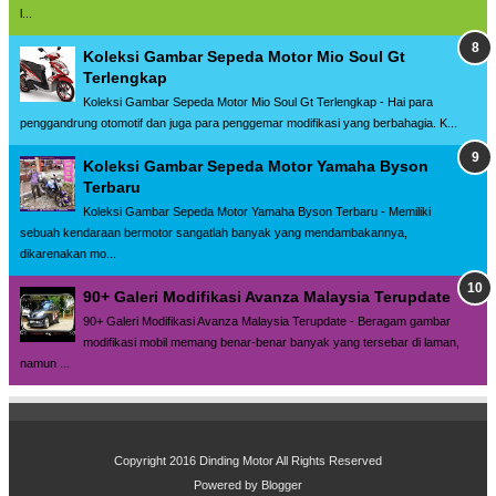
l...
Koleksi Gambar Sepeda Motor Mio Soul Gt
Terlengkap
Koleksi Gambar Sepeda Motor Mio Soul Gt Terlengkap - Hai para
penggandrung otomotif dan juga para penggemar modifikasi yang berbahagia. K...
Koleksi Gambar Sepeda Motor Yamaha Byson
Terbaru
Koleksi Gambar Sepeda Motor Yamaha Byson Terbaru - Memiliki
sebuah kendaraan bermotor sangatlah banyak yang mendambakannya,
dikarenakan mo...
90+ Galeri Modifikasi Avanza Malaysia Terupdate
90+ Galeri Modifikasi Avanza Malaysia Terupdate - Beragam gambar
modifikasi mobil memang benar-benar banyak yang tersebar di laman,
namun ...
Copyright 2016
Dinding Motor All Rights Reserved
Powered by
Blogger