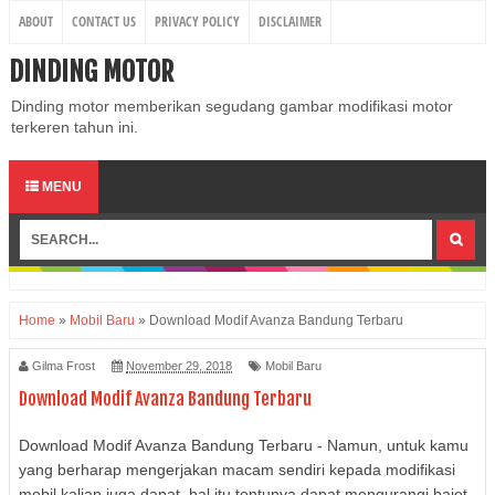
ABOUT
CONTACT US
PRIVACY POLICY
DISCLAIMER
DINDING MOTOR
Dinding motor memberikan segudang gambar modifikasi motor
terkeren tahun ini.
MENU
Home
»
Mobil Baru
»
Download Modif Avanza Bandung Terbaru
Gilma Frost
November 29, 2018
Mobil Baru
Download Modif Avanza Bandung Terbaru
Download Modif Avanza Bandung Terbaru - Namun, untuk kamu
yang berharap mengerjakan macam sendiri kepada modifikasi
mobil kalian juga dapat, hal itu tentunya dapat mengurangi bajet